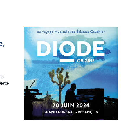
e,
nt.
lette