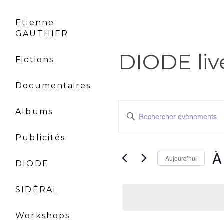
Etienne
GAUTHIER
DIODE liv
Fictions
Documentaires
Recherche
Albums
Saisir
et
mot-
navigation
Publicités
clé.
de
Rechercher
À
Aujourd’hui
DIODE
vues
Évènements
Sé
par
Évènements
un
SIDÉRAL
mot-
dat
clé.
Workshops