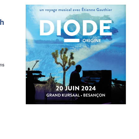
0h
ons