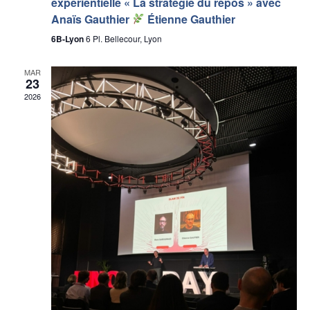
expérientielle « La stratégie du repos » avec
Anaïs Gauthier
Étienne Gauthier
6B-Lyon
6 Pl. Bellecour, Lyon
MAR
23
2026