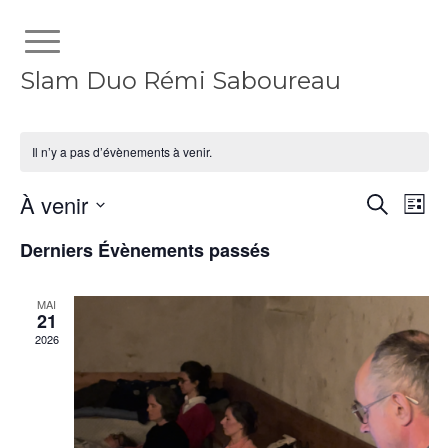
Slam Duo Rémi Saboureau
Il n’y a pas d’évènements à venir.
Reche
Nav
À venir
Recherch
Liste
de
et
Sélectionnez
vue
Derniers Évènements passés
naviga
une
Évè
date.
de
MAI
vues
21
2026
Évène