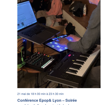
21 mai de 18 h 00 min
à
23 h 30 min
Conférence Epop& Lyon – Soirée