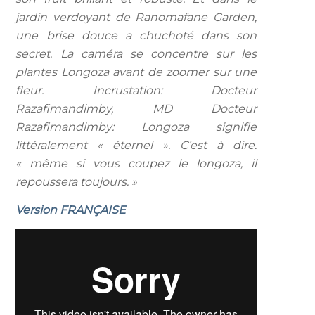
jardin verdoyant de Ranomafane Garden,
une brise douce a chuchoté dans son
secret. La caméra se concentre sur les
plantes Longoza avant de zoomer sur une
fleur. Incrustation: Docteur
Razafimandimby, MD Docteur
Razafimandimby: Longoza signifie
littéralement « éternel ». C’est à dire.
« même si vous coupez le longoza, il
repoussera toujours. »
Version FRANÇAISE