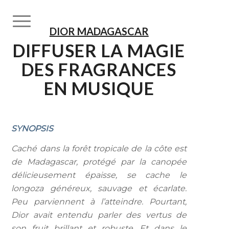
DIOR MADAGASCAR
DIFFUSER LA MAGIE
DES FRAGRANCES
EN MUSIQUE
SYNOPSIS
Caché dans la forêt tropicale de la côte est
de Madagascar, protégé par la canopée
délicieusement épaisse, se cache le
longoza généreux, sauvage et écarlate.
Peu parviennent à l’atteindre. Pourtant,
Dior avait entendu parler des vertus de
son fruit brillant et robuste. Et dans le