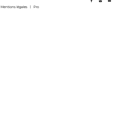
Conférences « écouter sa
Mentions légales
Pro
nature »
Workshop Entreprise