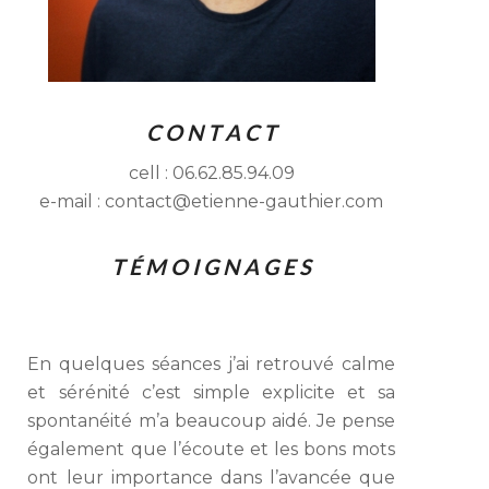
C O N T A C T
cell : 06.62.85.94.09
e-mail : contact@etienne-gauthier.com
T É M O I G N A G E S
En quelques séances j’ai retrouvé calme
et sérénité c’est simple explicite et sa
spontanéité m’a beaucoup aidé. Je pense
également que l’écoute et les bons mots
ont leur importance dans l’avancée que