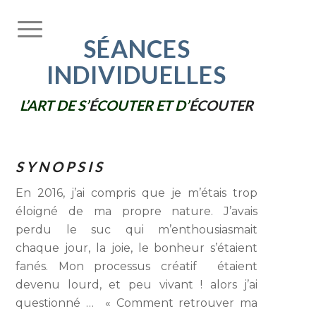
SÉANCES
INDIVIDUELLES
L’ART DE S’
É
COUTER ET D’
É
COUTER
S Y N O P S I S
En 2016, j’ai compris que je m’étais trop
éloigné de ma propre nature. J’avais
perdu le suc qui m’enthousiasmait
chaque jour, la joie, le bonheur s’étaient
fanés. Mon processus créatif étaient
devenu lourd, et peu vivant ! alors j’ai
questionné … « Comment retrouver ma