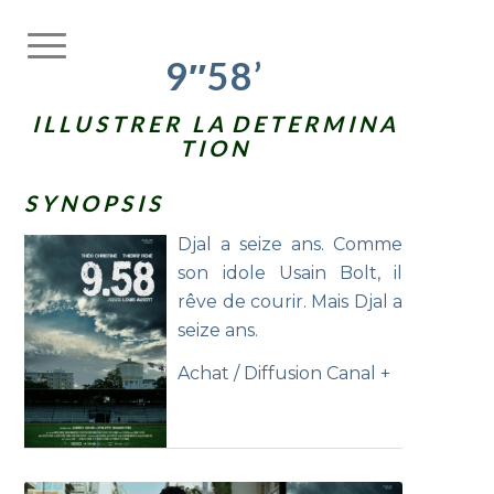
9″58’
I L L U S T R E R L A D E T E R M I N A
T I O N
S Y N O P S I S
Djal a seize ans. Comme
son idole Usain Bolt, il
rêve de courir. Mais Djal a
seize ans.
Achat / Diffusion Canal +