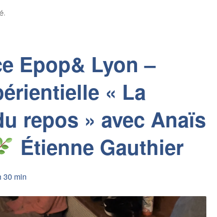
é.
ce Epop& Lyon –
érientielle « La
du repos » avec Anaïs
Étienne Gauthier
h 30 min