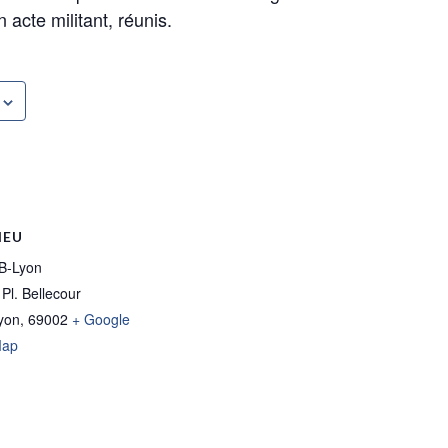
n acte militant, réunis.
IEU
B-Lyon
 Pl. Bellecour
yon
,
69002
+ Google
ap